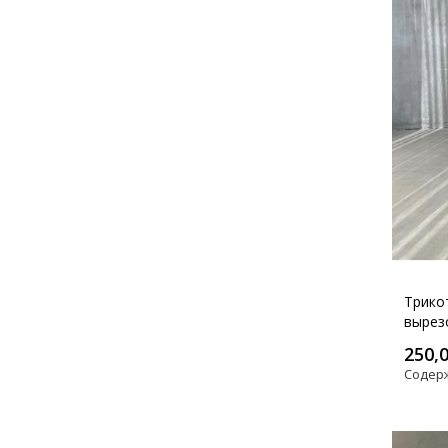
Трико
вырез
250,
Содер