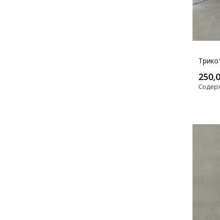
Трико
250,
Содер