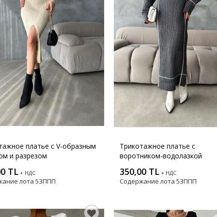
тажное платье с V-образным
Трикотажное платье с
ом и разрезом
воротником-водолазкой
00 TL
350,00 TL
+ НДС
+ НДС
жание лота
5ЗППП
Содержание лота
5ЗППП