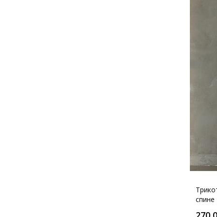
Трико
спине
270,