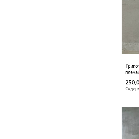
Трико
плеча
250,
Содер