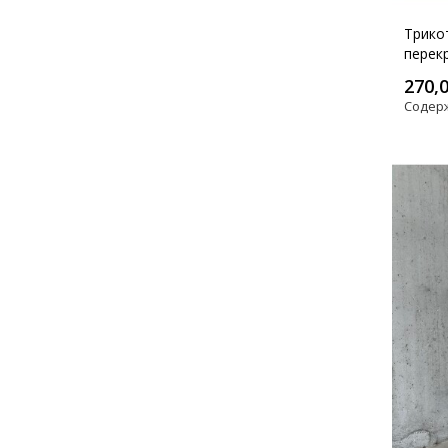
Трико
перек
270,
Содер