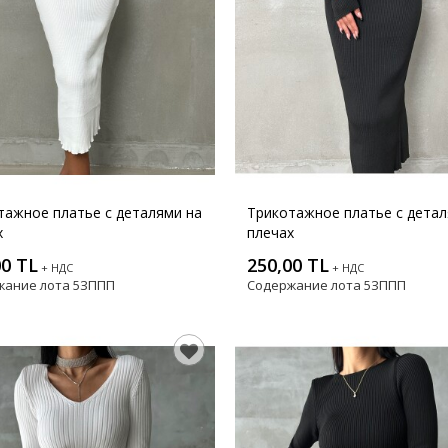
тажное платье с деталями на
Трикотажное платье с детал
х
плечах
00 TL
250,00 TL
+ НДС
+ НДС
жание лота
5ЗППП
Содержание лота
5ЗППП