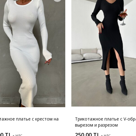
тажное платье с крестом на
Трикотажное платье с V-об
вырезом и разрезом
00 TL
250,00 TL
+ НДС
+ НДС