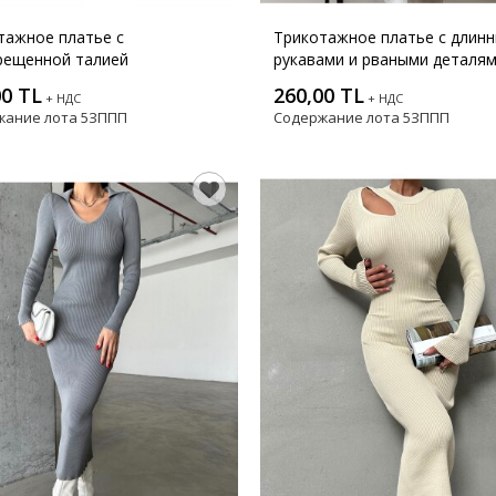
тажное платье с
Трикотажное платье с длин
рещенной талией
рукавами и рваными деталя
00 TL
260,00 TL
+ НДС
+ НДС
жание лота
5ЗППП
Содержание лота
5ЗППП