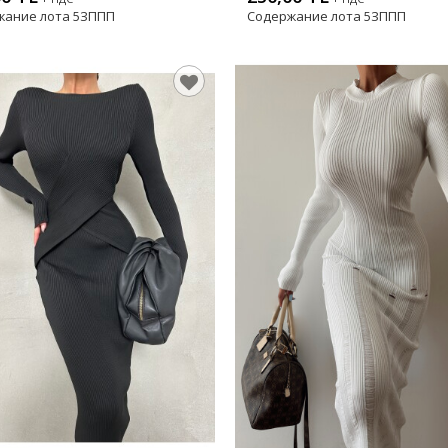
жание лота
5ЗППП
Содержание лота
5ЗППП