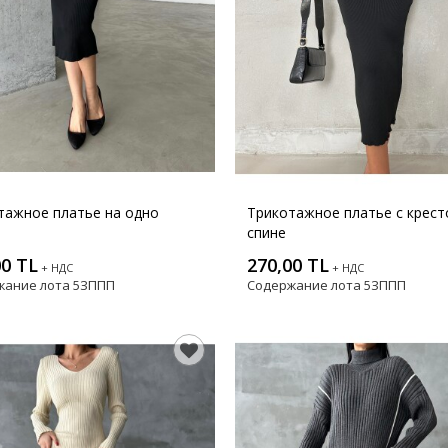
тажное платье на одно
Трикотажное платье с крест
спине
00 TL
270,00 TL
+ НДС
+ НДС
жание лота
5ЗППП
Содержание лота
5ЗППП