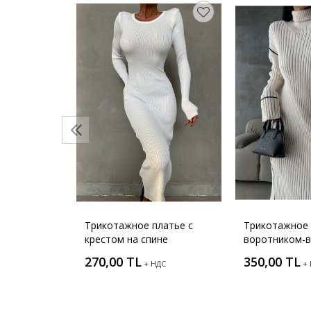
латье с
ДС
Трикотажное платье с
Трикотажное 
крестом на спине
воротником-в
270,00 TL
350,00 TL
+ НДС
+