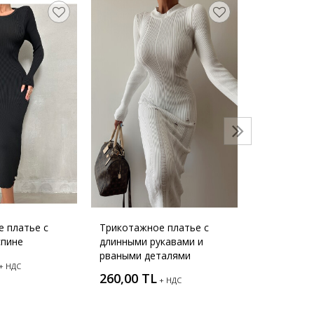
Трикотажн
деталями н
250,00 T
 платье с
Трикотажное платье с
спине
длинными рукавами и
рваными деталями
+ НДС
260,00 TL
+ НДС