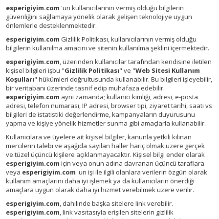
esperigiyim.com
'un kullanıcılarının vermiş olduğu bilgilerin
güvenliğini sağlamaya yönelik olarak gelişen teknolojiye uygun
önlemlerle desteklenmektedir.
esperigiyim.com
Gizlilik Politikası, kullanıcılarının vermiş olduğu
bilgilerin kullanılma amacını ve sitenin kullanılma şeklini içermektedir.
esperigiyim.com
, üzerinden kullanıcılar tarafından kendisine iletilen
kişisel bilgileri işbu "
Gizlilik Politikası
" ve "
Web Sitesi Kullanım
Koşulları
" hükümleri doğrultusunda kullanabilir. Bu bilgileri işleyebilir,
bir veritabanı üzerinde tasnif edip muhafaza edebilir.
esperigiyim.com
aynı zamanda; kullanıcı kimliği, adresi, e-posta
adresi, telefon numarası, IP adresi, browser tipi, ziyaret tarihi, saati vs
bilgileri de istatistiki değerlendirme, kampanyaların duyurusunu
yapma ve kişiye yönelik hizmetler sunma gibi amaçlarla kullanabilir.
Kullanıcılara ve üyelere ait kişisel bilgiler, kanunla yetkili kılınan
mercilerin talebi ve aşağıda sayılan haller hariç olmak üzere gerçek
ve tüzel üçüncü kişilere açıklanmayacaktır. Kişisel bilgi ender olarak
esperigiyim.com
için veya onun adına davranan üçüncü taraflara
veya
esperigiyim.com
'un işi ile ilgili olanlara verilerin özgün olarak
kullanım amaçlarını daha iyi işlemek ya da kullanıcıların önerdiği
amaçlara uygun olarak daha iyi hizmet verebilmek üzere verilir.
esperigiyim.com
, dahilinde başka sitelere link verebilir.
esperigiyim.com
, link vasıtasıyla erişilen sitelerin gizlilik