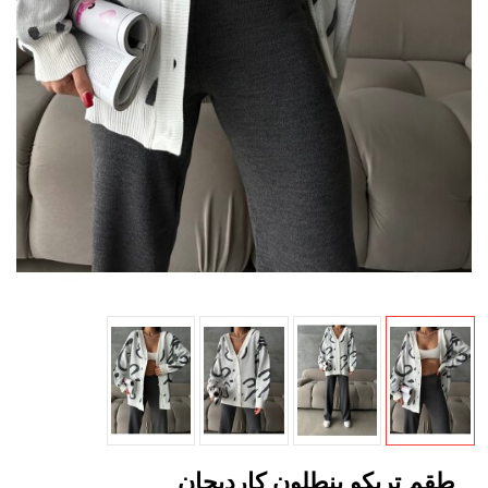
طقم تريكو بنطلون كارديجان