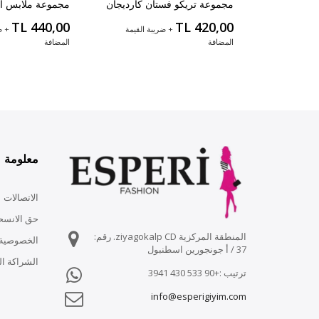
مجموعة تريكو فستان كارديجان
مجموعة ملابس ال
TL 440,00
TL 420,00
+ ضريبة القيمة
+ ض
المضافة
المضافة
معلومة
الاتصالات
حق الانسح
المنطقة المركزية ziyagokalp CD. رقم:
الخصوصية 
37 / أ جونجورين اسطنبول
الشراكة الت
ترتيب :+90 533 430 3941
info@esperigiyim.com