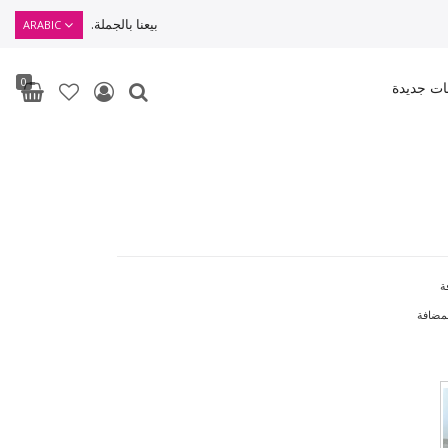
بيعنا بالجملة.
ARABIC
0
ات جديدة
ة
لمضافة