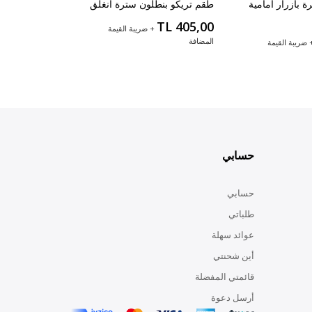
 بأزرار أمامية
طقم تريكو بنطلون سترة انغلق
TL 405,00
+ ضريبة القيمة
المضافة
 ضريبة القيمة
حسابي
حسابي
طلباتي
عوائد سهلة
أين شحنتي
قائمتي المفضلة
أرسل دعوة