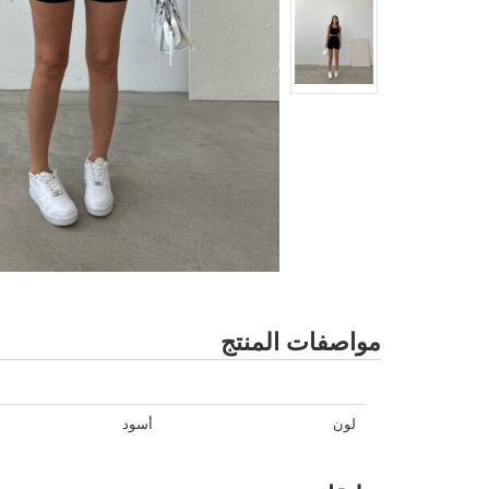
مواصفات المنتج
لون
أسود