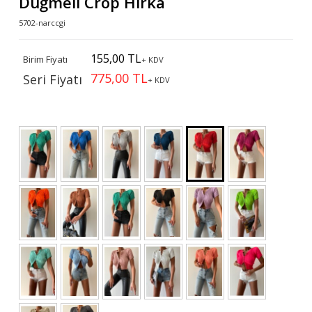
Düğmeli Crop Hırka
5702-narccgi
155,00 TL
Birim Fiyatı
+ KDV
775,00 TL
Seri Fiyatı
+ KDV