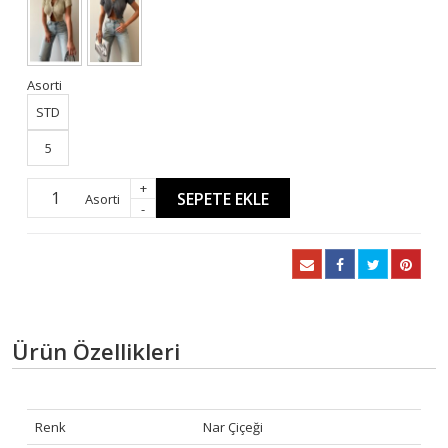
Asorti
STD
5
+
SEPETE EKLE
Asorti
-
Ürün Özellikleri
Renk
Nar Çiçeği