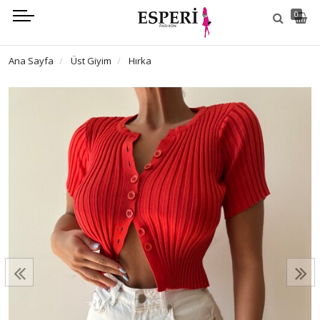
0
Ana Sayfa
Üst Giyim
Hırka