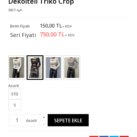
Dekolteli Triko Crop
5907-syh
150,00 TL
Birim Fiyatı
+ KDV
750,00 TL
Seri Fiyatı
+ KDV
Asorti
STD
5
+
SEPETE EKLE
Asorti
-