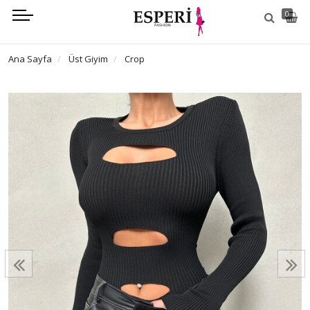
0
Ana Sayfa
Üst Giyim
Crop