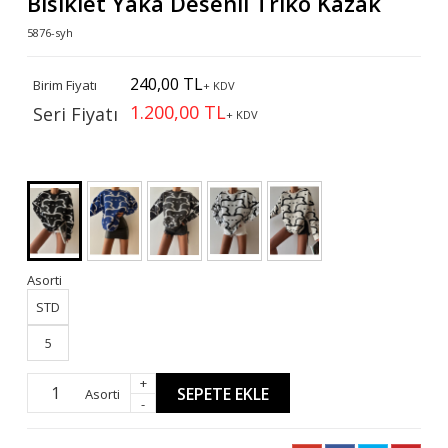
Bisiklet Yaka Desenli Triko Kazak
5876-syh
240,00 TL
Birim Fiyatı
+ KDV
1.200,00 TL
Seri Fiyatı
+ KDV
Asorti
STD
5
+
SEPETE EKLE
Asorti
-