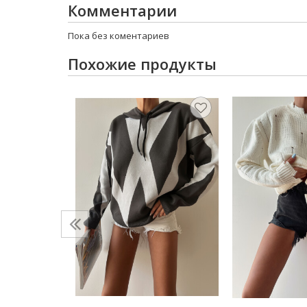
Комментарии
Пока без коментариев
Похожие продукты
витер с
екста
ДС