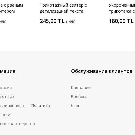
а с рваным
Трикотажный свитер с
Укороченный
витером
детализацией текста
трикотажа с
245,00 TL
180,00 TL
 НДС
+ НДС
мация
Обслуживание клиентов
кация
Кампании
а отзыв
Бренды
нциальность — Политика
блог
ности
ское партнерство