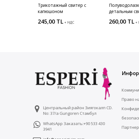
Трикотажный свитер с
Полуводолазк
капюшоном
детальным с
245,00 TL
260,00 TL
+ НДС
+
Инфор
Коммуни
Право н
Центральный район Зиягокалп CD.
Конфиде
No: 37/a Gungoren Стамбул
безопас
WhatsApp Заказать:+90 533 430
Партнер
3941