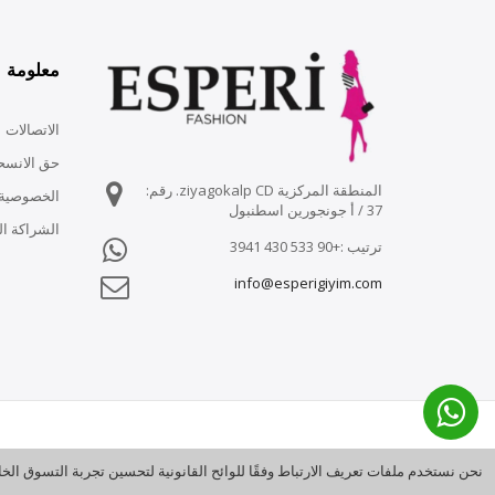
معلومة
الاتصالات
حق الانسح
المنطقة المركزية ziyagokalp CD. رقم:
الخصوصية 
37 / أ جونجورين اسطنبول
الشراكة الت
ترتيب :+90 533 430 3941
info@esperigiyim.com
نحن نستخدم ملفات تعريف الارتباط وفقًا للوائح القانونية لتحسين تجربة التسوق ال