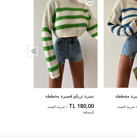
سترة تريكو م
مفصل
TL 220,00
المضافة
يرة مخططة
سترة تريكو قصيرة مخططة
TL 180,00
 ضريبة القيمة
+ ضريبة القيمة
المضافة