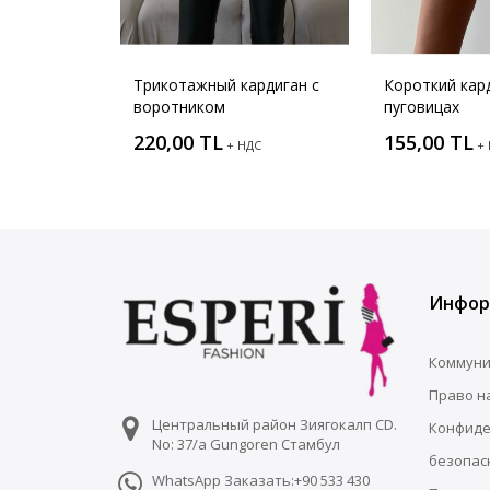
Трикотажный кардиган с
Короткий кар
воротником
пуговицах
220,00 TL
155,00 TL
+ НДС
+
Инфор
Коммуни
Право н
Центральный район Зиягокалп CD.
Конфиде
No: 37/a Gungoren Стамбул
безопас
WhatsApp Заказать:+90 533 430