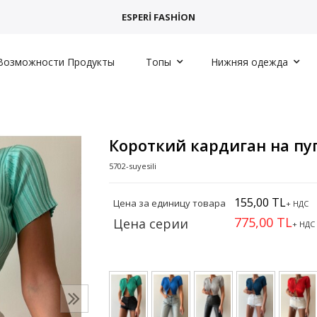
ESPERİ FASHİON
Возможности Продукты
Топы
Нижняя одежда
Короткий кардиган на пу
5702-suyesili
155,00 TL
Цена за единицу товара
+ НДС
775,00 TL
Цена серии
+ НДС